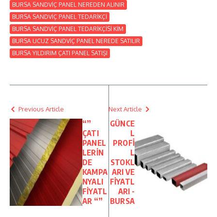
BURSA SANDVİÇ PANEL NEREDEN ALINIR
BURSA SANDVİÇ PANEL TEDARİKÇİ
BURSA SANDVİÇ PANEL TEDARİKÇİSİ KİM
BURSA UCUZ SANDVİÇ PANEL NEREDE SATILIR
BURSA YILDIRIM ÇATI PANEL SATIŞI
Previous Article
Next Article
“”
GÜNCE
ÇATI
L
PANEL
PROFİ
LERİN
L
DE
STOKL
KAMPA
ARI VE
NYALI
FİYATL
FİYATL
ARI -
AR “”
BURSA