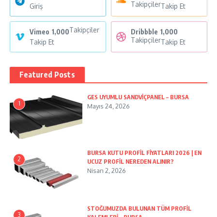
Takipçiler
Giriş
Takip Et
Takipçiler
Vimeo
1,000
Dribbble
1,000
Takipçiler
Takip Et
Takip Et
Featured Posts
GES UYUMLU SANDVİÇPANEL – BURSA
1
Mayıs 24, 2026
BURSA KUTU PROFİL FİYATLARI 2026 | EN
2
UCUZ PROFİL NEREDEN ALINIR?
Nisan 2, 2026
STOĞUMUZDA BULUNAN TÜM PROFİL
3