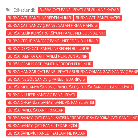
Etiketlendi:
BURSA ÇATI PANEL FİYATLARI 2026 NE KADAR
BURSA ÇATI PANEL NEREDEN ALINIR
BURSA ÇATI PANEL SATIŞI
BURSA ÇATI SANDVİÇ PANEL SATAN FİRMA HANGİSİ
BURSA ÇELİK KONSTRÜKSİYON PANEL NEREDEN ALINIR
BURSA CEPHE SANDVİÇ PANEL NEREDEN BULUNUR
BURSA DEPO ÇATI PANELİ NEREDEN BULUNUR
BURSA FABRİKA ÇATI PANELİ NEREDEN ALINIR
BURSA GEMLİK ÇATI PANEL NEREDEN BULUNUR
BURSA HANGAR ÇATI PANEL FİYATLARI BURSA OSMANGAZİ SANDVİÇ PANE
BURSA İNEGÖL SANDVİÇ PANEL TEDARİKÇİSİ
BURSA MUDANYA SANDVİÇ PANEL SATIŞI BURSA SANDVİÇ PANEL FİYATI
BURSA NİLÜFER SANDVİÇ PANEL FİYATI
BURSA ORGANİZE SANAYİ SANDVİÇ PANEL SATIŞI
BURSA PANEL SATAN FİRMALAR
BURSA SANAYİ ÇATI PANEL SATIŞI NEREDE BURSA FABRİKA ÇATI PANELİ N
BURSA SANAYİ ÇATI PANEL TEDARİKÇİSİ
BURSA SANDVİÇ PANEL FİYATLARI NE KADAR