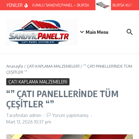
İçeriğe atla
YENİLER
GES UYUMLU SANDVİÇPANEL – BURSA
BURSA KUTU PRO
Main Menu
Anasayfa
/
ÇATI KAPLAMA MALZEMELERİ
/
“” ÇATI PANELLERİNDE TÜM
ÇEŞİTLER “”
ÇATI KAPLAMA MALZEMELERİ
“” ÇATI PANELLERİNDE TÜM
ÇEŞİTLER “”
Tarafından
admin
Yorum yapılmamış
Mart 13, 2026
10:37 pm