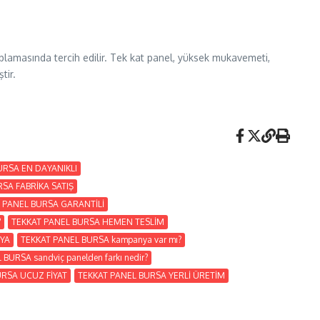
aplamasında tercih edilir. Tek kat panel, yüksek mukavemeti,
tir.
URSA EN DAYANIKLI
SA FABRİKA SATIŞ
 PANEL BURSA GARANTİLİ
?
TEKKAT PANEL BURSA HEMEN TESLİM
YA
TEKKAT PANEL BURSA kampanya var mı?
BURSA sandviç panelden farkı nedir?
URSA UCUZ FİYAT
TEKKAT PANEL BURSA YERLİ ÜRETİM