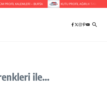
FİL KALEMLERİ – BURSA
KUTU PROFİL AĞIRLIK TABLOSU -TAM L
enkleri ile…