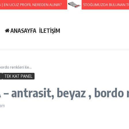
N UCUZ PROFİL NEREDEN ALINIR?
STOĞUMUZDA BULUNAN TÜM PRO
ANASAYFA
İLETİŞİM
bordo renkleri ile…
R
TEK KAT PANEL
ntrasit, beyaz , bordo r
 am