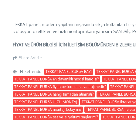
TEKKAT panel, modern yapıların inşasında sıkça kullanılan bir ya
izolasyon özellikleri ve hızlı montaj imkanı yanı sıra SAND
FİYAT VE ÜRÜN BİLGİSİ İÇİN İLETİŞİM BÖLÜMÜNDEN BİZLERE U
Share Article
Etiketlendi:
TEKKAT PANEL BURSA BAYİ
TEKKAT PANEL BURSA
TEKKAT PANEL BURSA en dayanıklı model hangisi?
TEKKAT PANEL BURS
TEKKAT PANEL BURSA fiyat/performans avantajı nedir?
TEKKAT PANEL B
TEKKAT PANEL BURSA hangi firmadan alınmalı?
TEKKAT PANEL BURSA h
TEKKAT PANEL BURSA HIZLI MONTAJ
TEKKAT PANEL BURSA ihracat yap
TEKKAT PANEL BURSA montajı kolay mı?
TEKKAT PANEL BURSA nerelerde
TEKKAT PANEL BURSA ses ve ısı yalıtımı sağlar mı?
TEKKAT PANEL BURSA