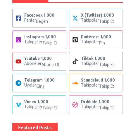
Facebook
1,000
X (Twitter)
1,000
Fanlar
Takipçiler
Beğen
Takip Et
Instagram
1,000
Pinterest
1,000
Takipçiler
Takipçiler
Takip Et
Pin
Youtube
1,000
Tiktok
1,000
Aboneler
Takipçiler
Abone Ol
Takip Et
Telegram
1,000
Soundcloud
1,000
Üyeler
Takipçiler
Giriş
Takip Et
Vimeo
1,000
Dribbble
1,000
Takipçiler
Takipçiler
Takip Et
Takip Et
Featured Posts