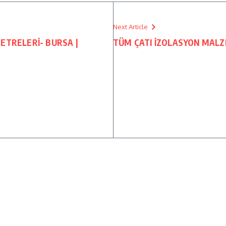
Next Article
ETRELERİ- BURSA |
TÜM ÇATI İZOLASYON MALZ