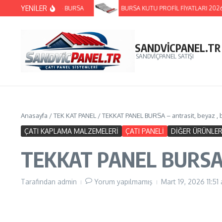
İçeriğe atla
YENİLER
SANDVİÇPANEL – BURSA
BURSA KUTU PROFİL FİYATLARI 2026 | E
SANDVİCPANEL.TR
SANDVİÇPANEL SATIŞI
Anasayfa
/
TEK KAT PANEL
/
TEKKAT PANEL BURSA – antrasit, beyaz , 
ÇATI KAPLAMA MALZEMELERİ
ÇATI PANELİ
DİĞER ÜRÜNLE
TEKKAT PANEL BURSA – a
Tarafından
admin
Yorum yapılmamış
Mart 19, 2026
11:51