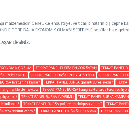
pı malzemesidir. Genellikle endüstriyel ve ticari binaların dış cephe k
VİÇ PANELE GÖRE DAHA EKONOMİK OLMASI SEBEBİYLE popüler hale gelmiş
LAŞABİLİRSİNİZ.
 EKONOMİK ÇÖZÜM
TEKKAT PANEL BURSA EN ÇOK SATAN
TEKKAT PANEL B
A EN İYİ KALİTE
TEKKAT PANEL BURSA EN UYGUN FİYAT
TEKKAT PANEL BUR
URSA fiyatları ne kadar?
TEKKAT PANEL BURSA garanti süresi nedir?
TEKKAT
angi renklerde mevcut?
TEKKAT PANEL BURSA hangi sektörlerde tercih ediliyor
ılıyor mu?
TEKKAT PANEL BURSA İNDİRİMLİ
TEKKAT PANEL BURSA KAMPAN
 kullanılır?
TEKKAT PANEL BURSA poliüretan dolgusu var mı?
TEKKAT PANEL 
 stok sorunu var mı?
TEKKAT PANEL BURSA STOKTA VAR
TEKKAT PANEL B