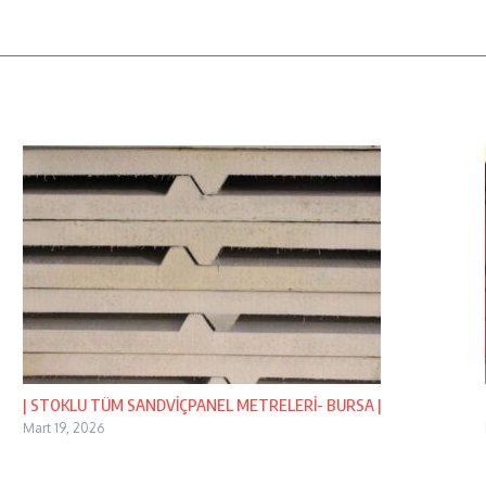
| STOKLU TÜM SANDVİÇPANEL METRELERİ- BURSA |
Mart 19, 2026