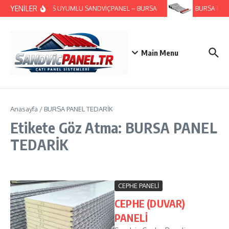
İçeriğe atla
YENİLER
GES UYUMLU SANDVİÇPANEL – BURSA
BURSA KUTU
Main Menu
Anasayfa
/
BURSA PANEL TEDARİK
Etikete Göz Atma: BURSA PANEL
TEDARİK
CEPHE PANELİ
CEPHE (DUVAR)
PANELİ