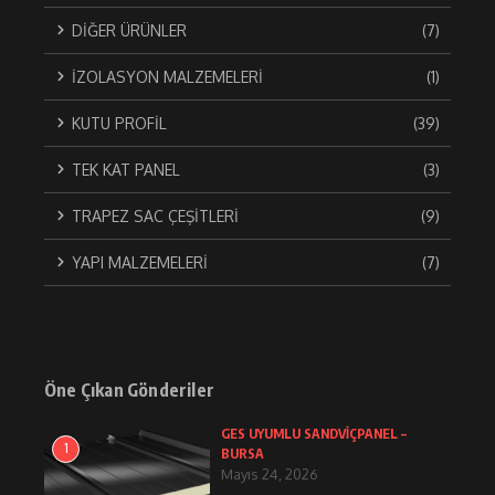
DİĞER ÜRÜNLER
(7)
İZOLASYON MALZEMELERİ
(1)
KUTU PROFİL
(39)
TEK KAT PANEL
(3)
TRAPEZ SAC ÇEŞİTLERİ
(9)
YAPI MALZEMELERİ
(7)
Öne Çıkan Gönderiler
GES UYUMLU SANDVİÇPANEL –
1
BURSA
Mayıs 24, 2026