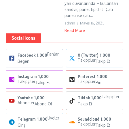
yan duvarlarında – kullanılan
sandviç panel tipidir ! Çatı
paneli ise çatı...
admin
Mayıs 16, 2025
Read More
Social Icons
Fanlar
Facebook
1,000
X (Twitter)
1,000
Takipçiler
Beğen
Takip Et
Instagram
1,000
Pinterest
1,000
Takipçiler
Takipçiler
Takip Et
Pin
Takipçiler
Youtube
1,000
Tiktok
1,000
Aboneler
Abone Ol
Takip Et
Üyeler
Telegram
1,000
Soundcloud
1,000
Takipçiler
Giriş
Takip Et