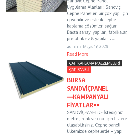
Sandviç Cephe Paneli
Uygulama Alanları : Sandviç
Cephe Panelleri bir çok yapı için
güvenilir ve estetik cephe
kaplama çözümleri sağlar.
Başta sanayi yapıları, fabrikalar,
prefabrik ev & yapılar, z...
admin
Mayıs 19, 2025
Read More
ÇATI KAPLAMA MALZEMELERİ
ÇATI PANELİ
BURSA
SANDVİÇPANEL
==KAMPANYALI
FİYATLAR==
SANDVİÇPANEL’DE İstediğiniz
metre , renk ve ürün için bizlere
ulaşabilirsiniz. Cephe paneli
Ülkemizde cephelerde – yapı