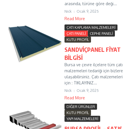
arasında, türüne göre deği...
Nick
Ocak 9, 2025
Read More
ÇATI KAPLAMA MALZEMELERİ
ÇATI PANELİ
CEPHE PANELİ
KUTU PROFİL
SANDVİÇPANEL FİYAT
BİLGİSİ
Bursa ve çevre ilçelere tüm çatı
malzemeleri tedariği için bizlere
ulaşabilirsiniz. Çatı malzemeleri
için : TIKLAYINIZ...
Nick
Ocak 9, 2025
Read More
DİĞER ÜRÜNLER
KUTU PROFİL
YAPI MALZEMELERİ
BURSA PROFİL – SATIŞ