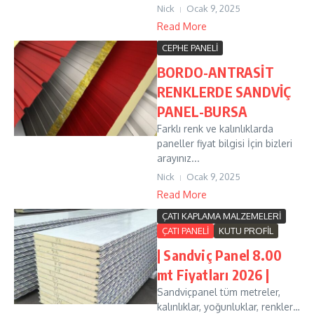
Nick
Ocak 9, 2025
Read More
CEPHE PANELİ
BORDO-ANTRASİT
RENKLERDE SANDVİÇ
PANEL-BURSA
Farklı renk ve kalınlıklarda
paneller fiyat bilgisi İçin bizleri
arayınız...
Nick
Ocak 9, 2025
Read More
ÇATI KAPLAMA MALZEMELERİ
ÇATI PANELİ
KUTU PROFİL
| Sandviç Panel 8.00
mt Fiyatları 2026 |
Sandviçpanel tüm metreler,
kalınlıklar, yoğunluklar, renkler…