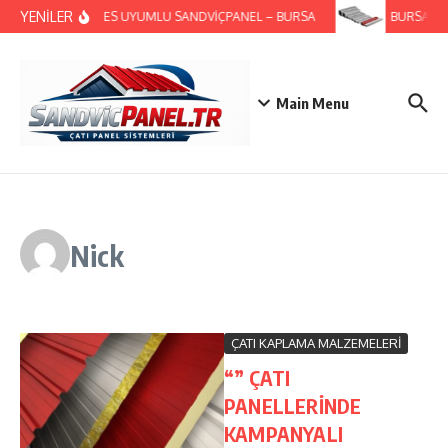
İçeriğe atla
YENİLER
GES UYUMLU SANDVİÇPANEL – BURSA
BURSA KUT
Main Menu
Nick
ÇATI KAPLAMA MALZEMELERİ
“” ÇATI
PANELLERİNDE
KAMPANYALI