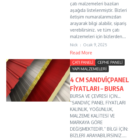
çatı malzemeleri bazıları
aşağıda listelenmiştir. Bizleri
iletişim numaralarımızdan
arayarak bilgi alabilir, sipariş
verebilirsiniz. ve tüm çatı
malzemeleri için bizlerden...
Nick
Ocak 9, 2025
Read More
ÇATI PANELİ
CEPHE PANELİ
YAPI MALZEMELERİ
4 CM SANDVİÇPANEL
FİYATLARI – BURSA
BURSA VE ÇEVRESİ İÇİN…
“SANDVİÇ PANEL FİYATLARI
KALINLIK, YOĞUNLUK,
MALZEME KALİTESİ VE
MARKAYA GÖRE
DEĞİŞMEKTEDİR.” BİLGİ İÇİN:
BİZLERİ ARAYABİLİRSİNİZ....