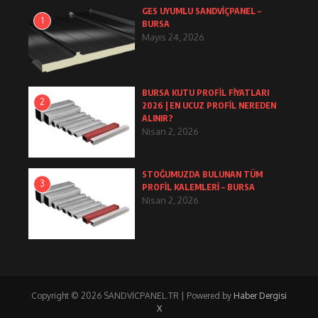
GES UYUMLU SANDVİÇPANEL –
1
BURSA
Mayıs 24, 2026
BURSA KUTU PROFİL FİYATLARI
2
2026 | EN UCUZ PROFİL NEREDEN
ALINIR?
Nisan 2, 2026
STOĞUMUZDA BULUNAN TÜM
3
PROFİL KALEMLERİ – BURSA
Nisan 2, 2026
Copyright © 2026 SANDVİCPANEL.TR | Powered by
Haber Dergisi
X