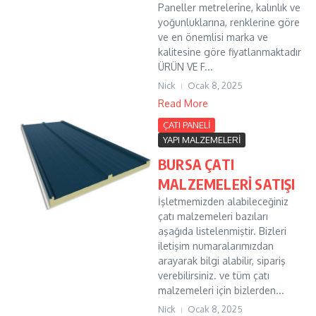
Paneller metrelerine, kalınlık ve
yoğunluklarına, renklerine göre
ve en önemlisi marka ve
kalitesine göre fiyatlanmaktadır
ÜRÜN VE F...
Nick
Ocak 8, 2025
Read More
ÇATI PANELİ
YAPI MALZEMELERİ
BURSA ÇATI
MALZEMELERİ SATIŞI
İşletmemizden alabileceğiniz
çatı malzemeleri bazıları
aşağıda listelenmiştir. Bizleri
iletişim numaralarımızdan
arayarak bilgi alabilir, sipariş
verebilirsiniz. ve tüm çatı
malzemeleri için bizlerden...
Nick
Ocak 8, 2025