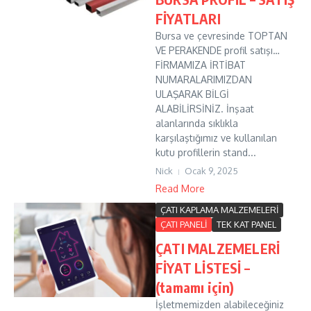
FİYATLARI
Bursa ve çevresinde TOPTAN
VE PERAKENDE profil satışı…
FİRMAMIZA İRTİBAT
NUMARALARIMIZDAN
ULAŞARAK BİLGİ
ALABİLİRSİNİZ. İnşaat
alanlarında sıklıkla
karşılaştığımız ve kullanılan
kutu profillerin stand...
Nick
Ocak 9, 2025
Read More
ÇATI KAPLAMA MALZEMELERİ
ÇATI PANELİ
TEK KAT PANEL
ÇATI MALZEMELERİ
FİYAT LİSTESİ –
(tamamı için)
İşletmemizden alabileceğiniz