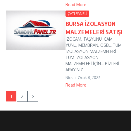
Read More
ÇATI PANELİ
BURSA İZOLASYON
MALZEMELERİ SATIŞI
İZOCAM, TAŞYÜNÜ, CAM
YÜNÜ, MEMBRAN, OSB… TÜM
İZOLASYON MALZEMELERİ
TÜM İZOLASYON
MALZEMELERİ İÇİN… BİZLERİ
ARAYINIZ....
Nick
Ocak 8, 2025
Read More
1
2