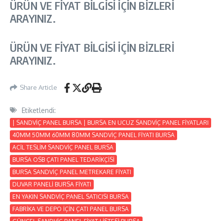
ÜRÜN VE FİYAT BİLGİSİ İÇİN BİZLERİ
ARAYINIZ.
ÜRÜN VE FİYAT BİLGİSİ İÇİN BİZLERİ
ARAYINIZ.
Share Article
Etiketlendi:
| SANDVİÇ PANEL BURSA | BURSA EN UCUZ SANDVİÇ PANEL FİYATLARI
40MM 50MM 60MM 80MM SANDVİÇ PANEL FİYATI BURSA
ACİL TESLİM SANDVİÇ PANEL BURSA
BURSA OSB ÇATI PANEL TEDARİKÇİSİ
BURSA SANDVİÇ PANEL METREKARE FİYATI
DUVAR PANELİ BURSA FİYATI
EN YAKIN SANDVİÇ PANEL SATICISI BURSA
FABRİKA VE DEPO İÇİN ÇATI PANEL BURSA