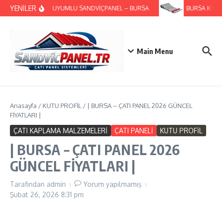
İçeriğe atla
YENİLER
GES UYUMLU SANDVİÇPANEL – BURSA
BURSA KUTU P
Main Menu
Anasayfa
/
KUTU PROFİL
/
| BURSA – ÇATI PANEL 2026 GÜNCEL
FİYATLARI |
ÇATI KAPLAMA MALZEMELERİ
ÇATI PANELİ
KUTU PROFİL
| BURSA – ÇATI PANEL 2026
GÜNCEL FİYATLARI |
Tarafından
admin
Yorum yapılmamış
Şubat 26, 2026
8:31 pm