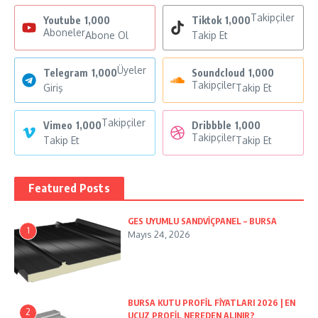
Takipçiler
Youtube
1,000
Tiktok
1,000
Aboneler
Abone Ol
Takip Et
Üyeler
Telegram
1,000
Soundcloud
1,000
Takipçiler
Giriş
Takip Et
Takipçiler
Vimeo
1,000
Dribbble
1,000
Takipçiler
Takip Et
Takip Et
Featured Posts
GES UYUMLU SANDVİÇPANEL – BURSA
1
Mayıs 24, 2026
BURSA KUTU PROFİL FİYATLARI 2026 | EN
2
UCUZ PROFİL NEREDEN ALINIR?