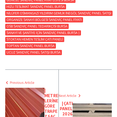
GÜNCEL SANDVİÇ PANEL FİYAT LİSTESİ BURSA
HIZLI TESLİMAT SANDVİÇ PANEL BURSA
NİLÜFER OSMANGAZİ YILDIRIM GEMLİK İNEGÖL SANDVİÇ PANEL SATIŞI
ORGANİZE SANAYİ BÖLGESİ SANDVİÇ PANEL FİYATI
OSB SANDVİÇ PANEL TEDARİKÇİSİ BURSA
SANAYİ VE ŞANTİYE İÇİN SANDVİÇ PANEL BURSA |
STOKTAN HEMEN TESLİM ÇATI PANELİ
TOPTAN SANDVİÇ PANEL BURSA
UCUZ SANDVİÇ PANEL SATIŞI BURSA
Previous Article
|
METRE
Next Article
LERİNE
| ÇATI
GÖRE
PANEL
TRAPE
2026
Z SAC