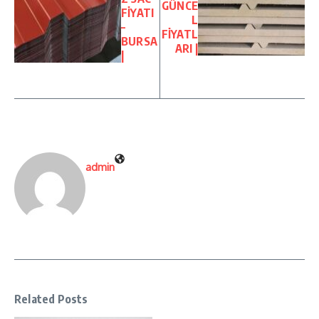
GÜNCE
FİYATI
L
–
FİYATL
BURSA
ARI |
|
admin
Related Posts