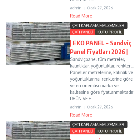
admin
Ocak 27, 2026
Read More
ÇATI KAPLAMA MALZEMELERİ
ÇATI PANELİ
KUTU PROFİL
| EKO PANEL – Sandviç
Panel Fiyatları 2026 |
Sandviçpanel tüm metreler,
kalınlıklar, yoğunluklar, renkler…
Paneller metrelerine, kalınlık ve
yoğunluklarına, renklerine göre
ve en önemlisi marka ve
kalitesine göre fiyatlanmaktadır
ÜRÜN VE F...
admin
Ocak 27, 2026
Read More
ÇATI KAPLAMA MALZEMELERİ
ÇATI PANELİ
KUTU PROFİL