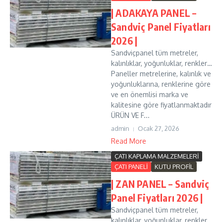
| ADAKAYA PANEL –
Sandviç Panel Fiyatları
2026 |
Sandviçpanel tüm metreler,
kalınlıklar, yoğunluklar, renkler…
Paneller metrelerine, kalınlık ve
yoğunluklarına, renklerine göre
ve en önemlisi marka ve
kalitesine göre fiyatlanmaktadır
ÜRÜN VE F...
admin
Ocak 27, 2026
Read More
ÇATI KAPLAMA MALZEMELERİ
ÇATI PANELİ
KUTU PROFİL
| ZAN PANEL – Sandviç
Panel Fiyatları 2026 |
Sandviçpanel tüm metreler,
kalınlıklar, yoğunluklar, renkler…