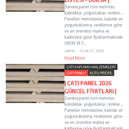
Sandviçpanel tüm metreler,
kalınlıklar, yoğunluklar, renkler…
Paneller metrelerine, kalınlık ve
yoğunluklarına, renklerine göre
ve en önemlisi marka ve
kalitesine göre fiyatlanmaktadır
ÜRÜN VE F...
admin
Ocak 27, 2026
Read More
ÇATI KAPLAMA MALZEMELERİ
ÇATI PANELİ
KUTU PROFİL
| ÇATI PANEL 2026
GÜNCEL FİYATLARI |
Sandviçpanel tüm metreler,
kalınlıklar, yoğunluklar, renkler…
Paneller metrelerine, kalınlık ve
yoğunluklarına, renklerine göre
ve en önemlisi marka ve
kalitesine göre fiyatlanmaktadır