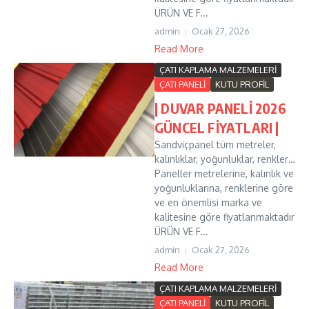
ÜRÜN VE F...
admin
Ocak 27, 2026
Read More
ÇATI KAPLAMA MALZEMELERİ
ÇATI PANELİ
KUTU PROFİL
| DUVAR PANELİ 2026
GÜNCEL FİYATLARI |
Sandviçpanel tüm metreler,
kalınlıklar, yoğunluklar, renkler…
Paneller metrelerine, kalınlık ve
yoğunluklarına, renklerine göre
ve en önemlisi marka ve
kalitesine göre fiyatlanmaktadır
ÜRÜN VE F...
admin
Ocak 27, 2026
Read More
ÇATI KAPLAMA MALZEMELERİ
ÇATI PANELİ
KUTU PROFİL