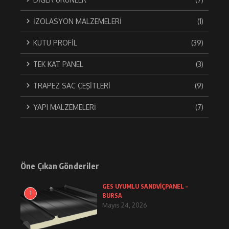
İZOLASYON MALZEMELERİ
(1)
KUTU PROFİL
(39)
TEK KAT PANEL
(3)
TRAPEZ SAC ÇEŞİTLERİ
(9)
YAPI MALZEMELERİ
(7)
Öne Çıkan Gönderiler
GES UYUMLU SANDVİÇPANEL –
1
BURSA
Mayıs 24, 2026