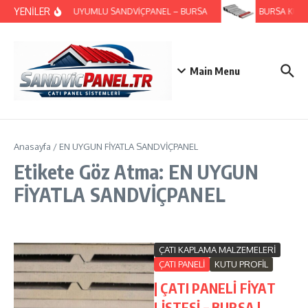
İçeriğe atla
YENİLER
GES UYUMLU SANDVİÇPANEL – BURSA
BURSA KUTU P
Main Menu
Anasayfa
/
EN UYGUN FİYATLA SANDVİÇPANEL
Etikete Göz Atma: EN UYGUN
FİYATLA SANDVİÇPANEL
ÇATI KAPLAMA MALZEMELERİ
ÇATI PANELİ
KUTU PROFİL
| ÇATI PANELİ FİYAT
LİSTESİ – BURSA |