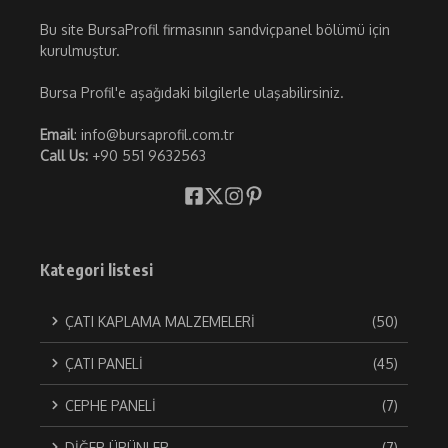
Bu site BursaProfil firmasının sandviçpanel bölümü için
kurulmuştur.
Bursa Profil'e aşağıdaki bilgilerle ulaşabilirsiniz.
Email
: info@bursaprofil.com.tr
Call Us:
+90 551 9632563
Kategori listesi
ÇATI KAPLAMA MALZEMELERİ
(50)
ÇATI PANELİ
(45)
CEPHE PANELİ
(7)
DİĞER ÜRÜNLER
(7)