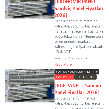
| EKONOMİK PANEL –
Sandviç Panel Fiyatları
2026 |
Sandviçpanel tüm metreler,
kalınlıklar, yoğunluklar, renkler…
Paneller metrelerine, kalınlık ve
yoğunluklarına, renklerine göre
ve en önemlisi marka ve
kalitesine göre fiyatlanmaktadır
ÜRÜN VE F...
admin
Ocak 27, 2026
Read More
ÇATI KAPLAMA MALZEMELERİ
ÇATI PANELİ
KUTU PROFİL
| EGE PANEL – Sandviç
Panel Fiyatları 2026 |
Sandviçpanel tüm metreler,
kalınlıklar, yoğunluklar, renkler…
Paneller metrelerine, kalınlık ve